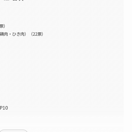
票）
鶏肉・ひき肉）（22票）
）
10