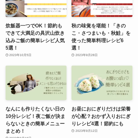
炊飯器一つでOK！節約も
秋の味覚を堪能！「きの
できて大満足の具沢山炊き
こ・さつまいも・秋鮭」を
込みご飯の簡単レシピ人気
使った簡単料理レシピ6
5選！
選！
2023年10月5日
2023年9月28日
なんにも作りたくない日の
お昼におにぎりだけは栄養
10分レシピ！夜ご飯が決ま
が心配？おかず入りおにぎ
らないときの簡単メニュー
りレシピ4選！節約にも
まとめ！
2023年9月12日