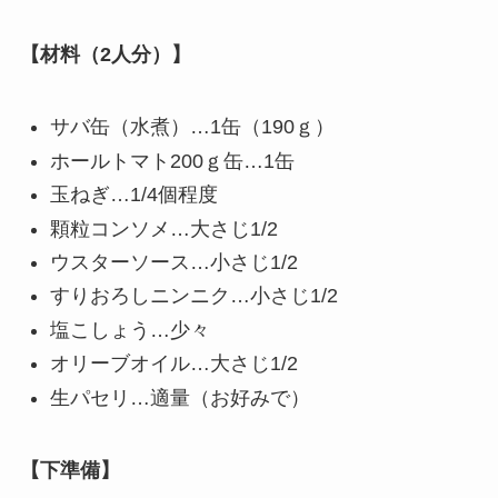
【材料（2人分）】
サバ缶（水煮）…1缶（190ｇ）
ホールトマト200ｇ缶…1缶
玉ねぎ…1/4個程度
顆粒コンソメ…大さじ1/2
ウスターソース…小さじ1/2
すりおろしニンニク…小さじ1/2
塩こしょう…少々
オリーブオイル…大さじ1/2
生パセリ…適量（お好みで）
【下準備】